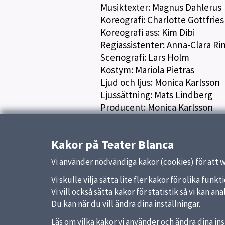
Musiktexter: Magnus Dahlerus
Koreografi: Charlotte Gottfries
Koreografi ass: Kim Dibi
Regiassistenter: Anna-Clara R
Scenografi: Lars Holm
Kostym: Mariola Pietras
Ljud och ljus: Monica Karlsson
Ljussättning: Mats Lindberg
Producent: Monica Karlsson
Program: Monica Karlsson
Kakor på Teater Blanca
Uppdaterad:
9 januari 2017
Vi använder nödvändiga kakor (cookies) för att 
Vi skulle vilja sätta lite fler kakor för olika fu
Vi vill också sätta kakor för statistik så vi kan 
Du kan när du vill ändra dina inställningar.
Läs om vilka kakor vi använder och ändra dina ins