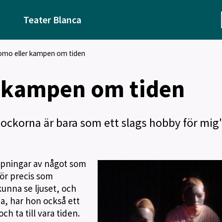
Teater Blanca
mo eller kampen om tiden
 kampen om tiden
lockorna är bara som ett slags hobby för mig
apningar av något som
För precis som
unna se ljuset, och
a, har hon också ett
h ta till vara tiden.