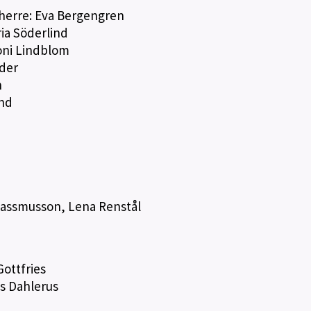
 herre: Eva Bergengren
ia Söderlind
Toni Lindblom
der
n
und
i
l Rassmusson, Lena Renstål
ottfries
s Dahlerus