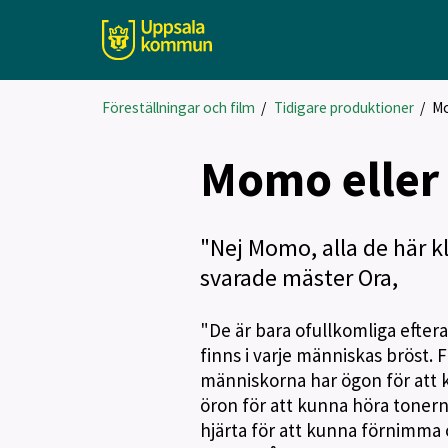
Föreställningar och film
/
Tidigare produktioner
/
Mo
Momo eller
"Nej Momo, alla de här k
svarade mäster Ora,
"De är bara ofullkomliga efter
finns i varje människas bröst. 
människorna har ögon för att k
öron för att kunna höra tonern
hjärta för att kunna förnimma oc