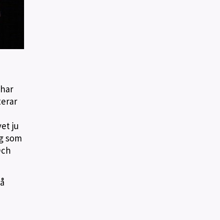
 har
terar
et ju
äg som
Och
å