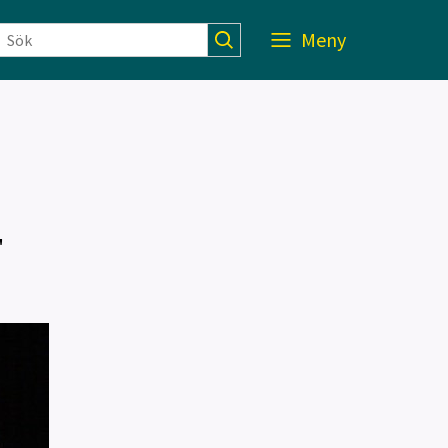
Meny
"