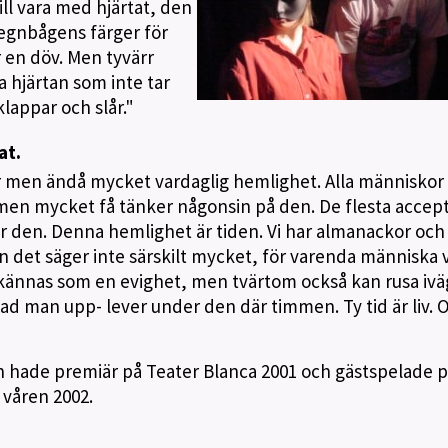
ill vara med hjärtat, den
regnbågens färger för
r en döv. Men tyvärr
a hjärtan som inte tar
klappar och slår."
at.
or men ändå mycket vardaglig hemlighet. Alla människor
n, men mycket få tänker någonsin på den. De flesta accep
r den. Denna hemlighet är tiden. Vi har almanackor och
det säger inte särskilt mycket, för varenda människa v
kännas som en evighet, men tvärtom också kan rusa iv
 vad man upp- lever under den där timmen. Ty tid är liv. 
 hade premiär på Teater Blanca 2001 och gästspelade p
 våren 2002.