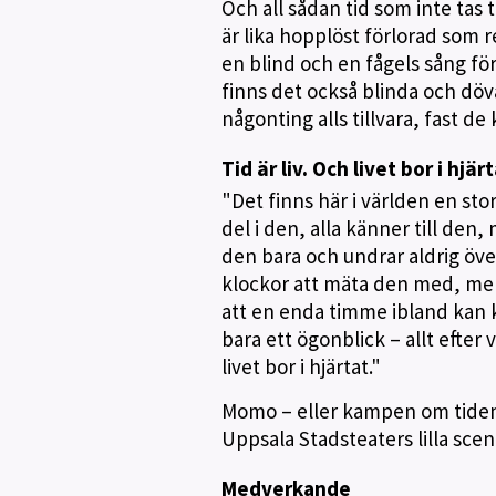
Och all sådan tid som inte tas t
är lika hopplöst förlorad som 
en blind och en fågels sång fö
finns det också blinda och döv
någonting alls tillvara, fast de 
Tid är liv. Och livet bor i hjärt
"Det finns här i världen en st
del i den, alla känner till de
den bara och undrar aldrig öve
klockor att mäta den med, men 
att en enda timme ibland kan 
bara ett ögonblick – allt efter
livet bor i hjärtat."
Momo – eller kampen om tiden
Uppsala Stadsteaters lilla scen
Medverkande