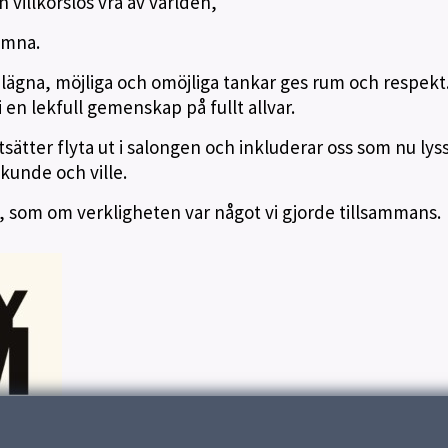
villkorslös vrå av världen,
komna.
elägna, möjliga och omöjliga tankar ges rum och respekt
 en lekfull gemenskap på fullt allvar.
sätter flyta ut i salongen och inkluderar oss som nu lys
i kunde och ville.
l, som om verkligheten var något vi gjorde tillsammans.