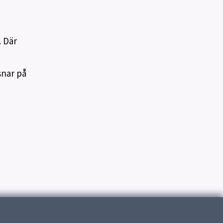
. Där
snar på