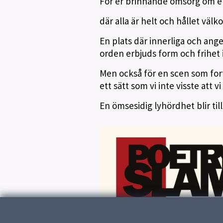
För er brinnande omsorg om en 
där alla är helt och hållet väl
En plats där innerliga och ang
orden erbjuds form och frihet i
Men också för en scen som fort
ett sätt som vi inte visste att v
En ömsesidig lyhördhet blir til