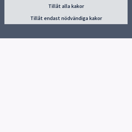
Huvudmeny
Tillåt alla kakor
Start
Tillåt endast nödvändiga kakor
Nyheter
Om oss
Föreställningar och film
Kontakt
Snabblänkar
Uppsala kommun
Synpunkter
Kontakt
Teater Blanca
018-727 22 04
Skicka e-post