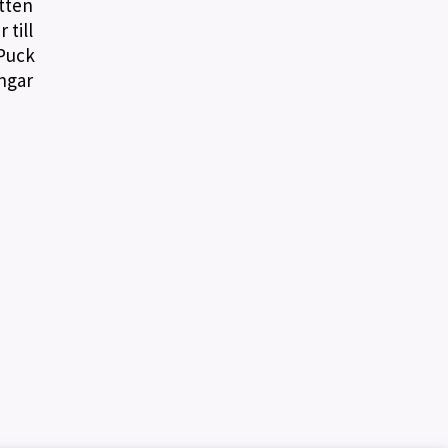
tten
 till
 Puck
ngar