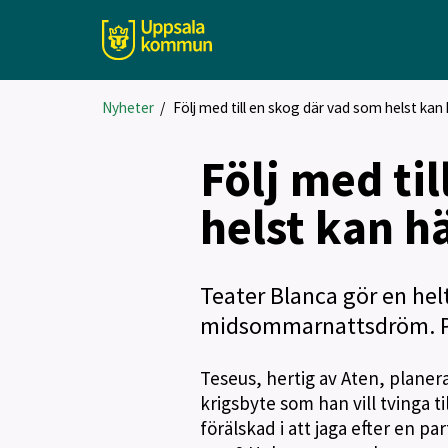
Nyheter
/
Följ med till en skog där vad som helst kan
Följ med ti
helst kan h
Teater Blanca gör en hel
midsommarnattsdröm. Pre
Teseus, hertig av Aten, plane
krigsbyte som han vill tvinga ti
förälskad i att jaga efter en p