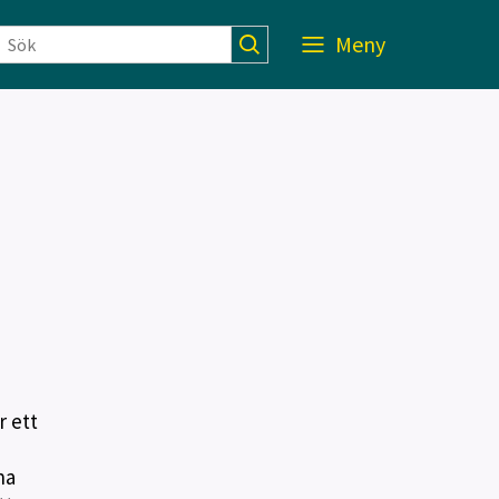
Meny
r ett
ha