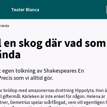
Teater Blanca
 hända
ll en skog där vad som
ända
t egen tolkning av Shakespeares En
cis som vi alltid gör.
rar bröllop med amazonernas drottning Hippolyta. Hon ä
ll giftermål. Kärleken är inte enkel för någon. Helena är
artner, Demetrius spelar svårfångad, vem vill egentligen 